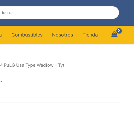
a
Combustibles
Nosotros
Tienda
1/4 PuLG Usa Type Wadfow – Tyt
.