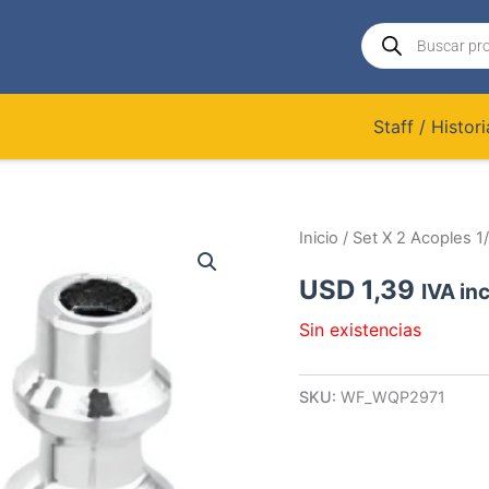
Búsqueda
de
productos
Staff / Histori
Inicio
/ Set X 2 Acoples 
USD
1,39
IVA inc
Sin existencias
SKU:
WF_WQP2971