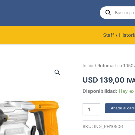
Búsqueda
de
productos
Staff / Histori
Rotomartillo
Inicio
/ Rotomartillo 1050
1050w
4.5
USD
139,00
IVA
J
Ingco
Disponibilidad:
Hay ex
Rh10506
cantidad
Añadir al carr
SKU:
ING_RH10506