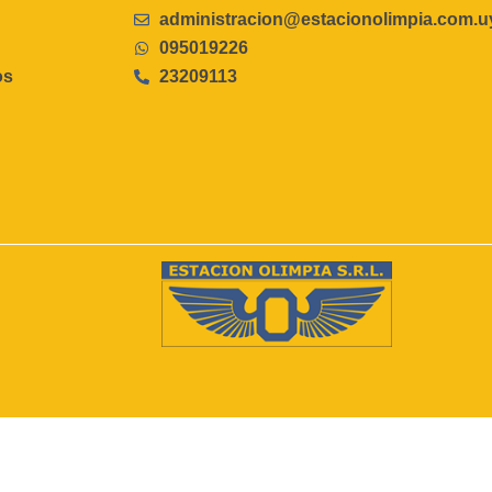
administracion@estacionolimpia.com.u
095019226
os
23209113