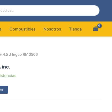
a
Combustibles
Nosotros
Tienda
w 4.5 J Ingco Rh10506
 inc.
istencias
ito