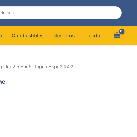
a
Combustibles
Nosotros
Tienda
igador 2.5 Bar 5lt Ingco Hspp30502
nc.