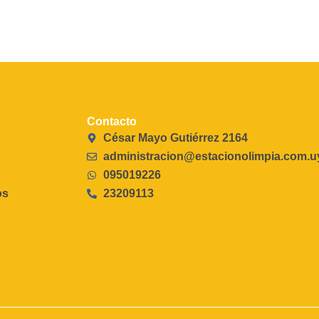
Contacto
César Mayo Gutiérrez 2164
administracion@estacionolimpia.com.u
095019226
os
23209113