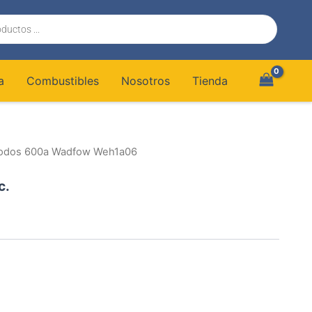
a
Combustibles
Nosotros
Tienda
trodos 600a Wadfow Weh1a06
c.