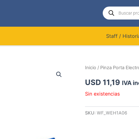
Búsqueda
de
productos
Staff / Histori
Inicio
/ Pinza Porta Elec
USD
11,19
IVA in
Sin existencias
SKU:
WF_WEH1A06