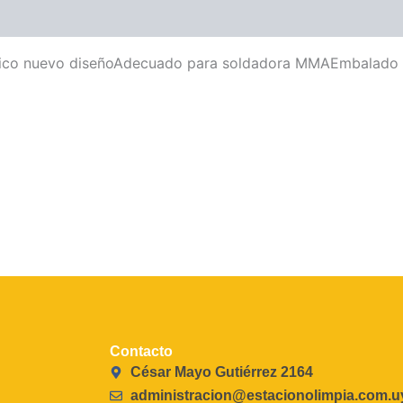
nico nuevo diseñoAdecuado para soldadora MMAEmbalado e
Contacto
César Mayo Gutiérrez 2164
administracion@estacionolimpia.com.u