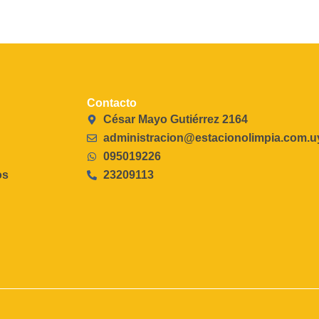
Contacto
César Mayo Gutiérrez 2164
administracion@estacionolimpia.com.u
095019226
os
23209113