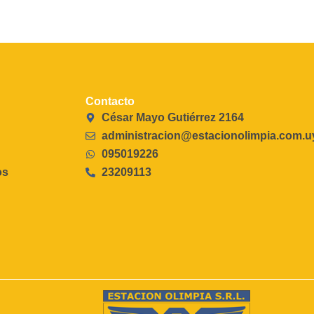
Contacto
César Mayo Gutiérrez 2164
administracion@estacionolimpia.com.u
095019226
os
23209113