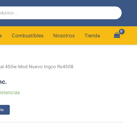
a
Combustibles
Nosotros
Tienda
bital 450w Mod Nuevo Ingco Rs4508
nc.
istencias
ito