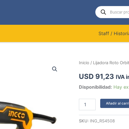
Búsqueda
de
productos
Staff / Histori
Lijadora
Inicio
/ Lijadora Roto Or
Roto
Orbital
USD
91,23
IVA i
450w
Mod
Disponibilidad:
Hay ex
Nuevo
Ingco
Rs4508
Añadir al carr
cantidad
SKU:
ING_RS4508