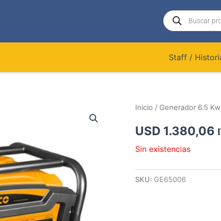
Búsqueda
de
productos
Staff / Histori
Inicio
/ Generador 6.5 Kw
USD
1.380,06
Sin existencias
SKU:
GE65006