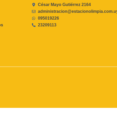
César Mayo Gutiérrez 2164
administracion@estacionolimpia.com.u
095019226
os
23209113