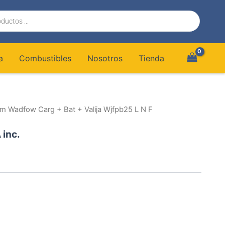
a
Combustibles
Nosotros
Tienda
m Wadfow Carg + Bat + Valija Wjfpb25 L N F
 inc.