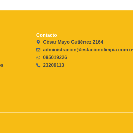
Contacto
César Mayo Gutiérrez 2164
administracion@estacionolimpia.com.u
095019226
os
23209113