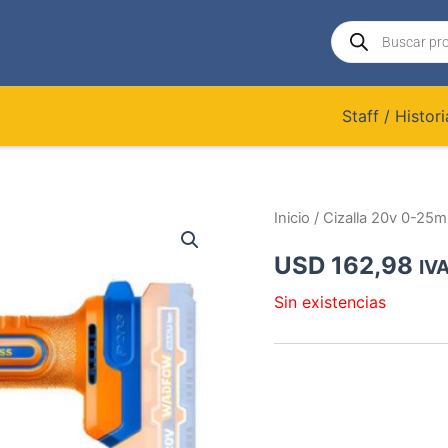
Búsqueda
de
productos
Staff / Histori
Inicio
/ Cizalla 20v 0-25m
USD
162,98
IVA
Sin existencias