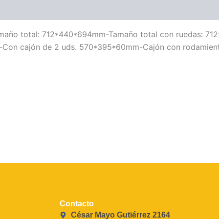
-Tamaño total: 712*440*694mm-Tamaño total con ruedas: 7
mm-Con cajón de 2 uds. 570*395*60mm-Cajón con rodamien
Contacto
César Mayo Gutiérrez 2164