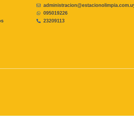
administracion@estacionolimpia.com.u
095019226
os
23209113